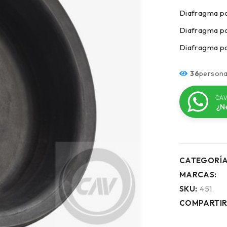
Diafragma p
Diafragma p
Diafragma p
36
persona
CAV
¿N
CATEGORÍA
MARCAS:
SKU:
451
COMPARTIR