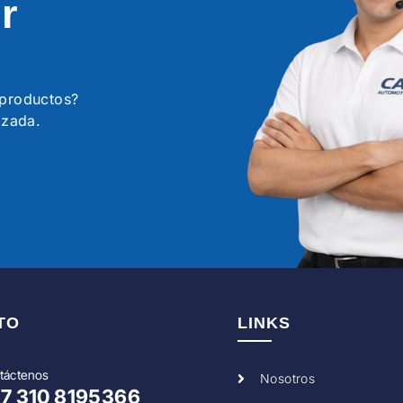
r
s productos?
izada.
TO
LINKS
táctenos
Nosotros
57
310 8195366