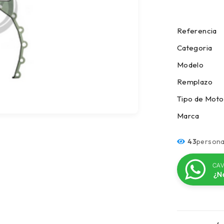
Refer
Cate
Modelo
Rempl
Tipo d
Marc
43
persona
CAV
¿N