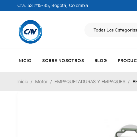
Cra. 53 #15-35, Bogotá, Colombia
INICIO
SOBRE NOSOTROS
BLOG
PRODUC
Inicio
/
Motor
/
EMPAQUETADURAS Y EMPAQUES
/
E