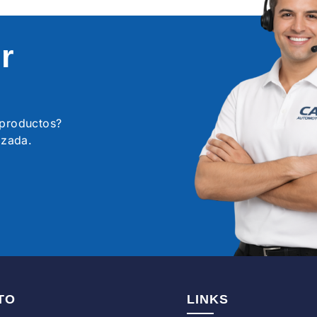
r
s productos?
izada.
TO
LINKS