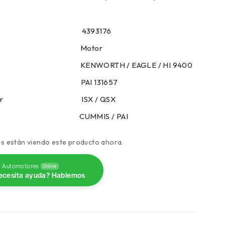
encia 4393176
goria Motor
 KENWORTH / EAGLE / HI 9400
azo PAI 131657
e Motor ISX / QSX
a CUMMIS / PAI
s están viendo este producto ahora.
 Automotores
Online
ecesita ayuda? Hablemos