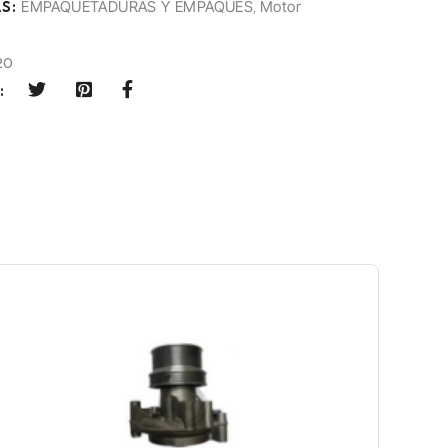
S:
EMPAQUETADURAS Y EMPAQUES
,
Motor
20
: