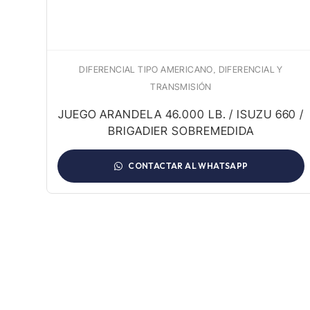
,
AL Y
DIFERENCIAL TIPO AMERICANO
DIFERENCIAL Y
TRANSMISIÓN
0
JUEGO ARANDELA 46.000 LB. / ISUZU 660 /
BRIGADIER SOBREMEDIDA
CONTACTAR AL WHATSAPP