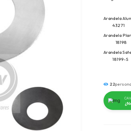
Arandela A
43271 
Arandela
18198 
Arandela S
18199-S
22
persona
CAV
¿N