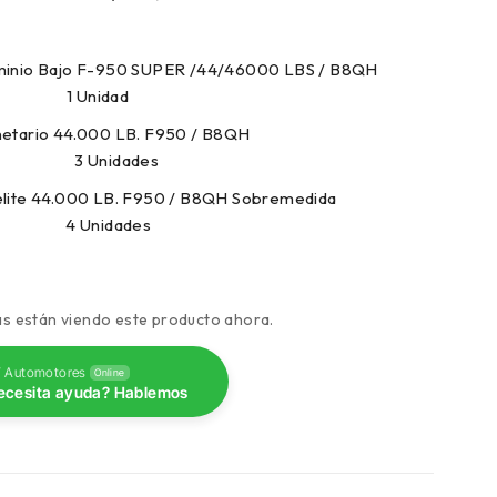
luminio Bajo F-950 SUPER /44/46000 LBS / B8QH
1 Unidad
 Planetario 44.000 LB. F950 / B8QH
3 Unidades
atelite 44.000 LB. F950 / B8QH Sobremedida
 4 Unidades
s están viendo este producto ahora.
 Automotores
Online
ecesita ayuda? Hablemos