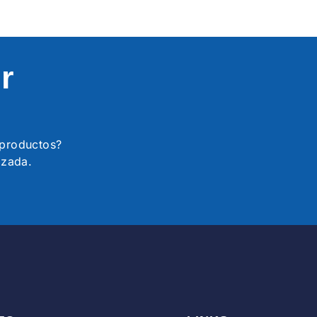
r
s productos?
izada.