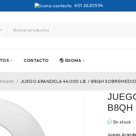
601 2620534
TOS
CONTACTO
🌎 IDIOMA
ericano
/
JUEGO ARANDELA 44.000 LB. / B8QH SOBREMEDI
JUEGO
B8QH
En stock
Juego Arand