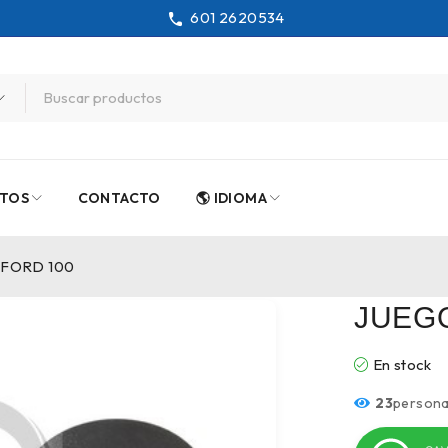
601 2620534
TOS
CONTACTO
🌎 IDIOMA
 FORD 100
JUEG
En stock
23
persona