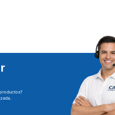
r
s productos?
izada.