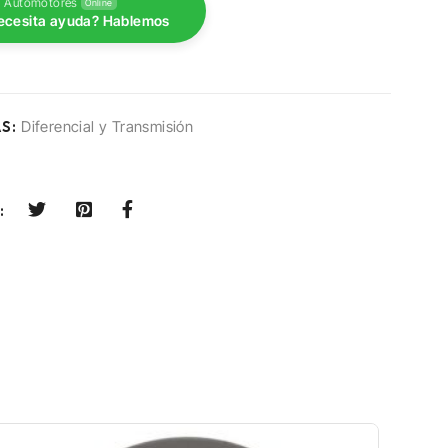
 Automotores
Online
ecesita ayuda? Hablemos
S:
Diferencial y Transmisión
: