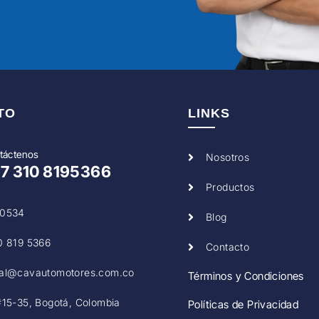
TO
LINKS
táctenos
Nosotros
57
310 8195366
Productos
0534
Blog
0 819 5366
Contacto
al@cavautomotores.com.co
Términos y Condiciones
#15-35, Bogotá, Colombia
Políticas de Privacidad