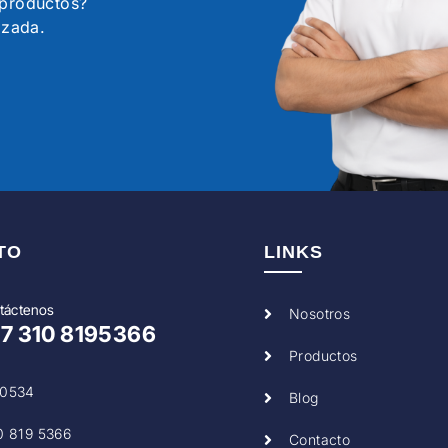
s productos?
izada.
TO
LINKS
táctenos
Nosotros
57
310 8195366
Productos
0534
Blog
0 819 5366
Contacto