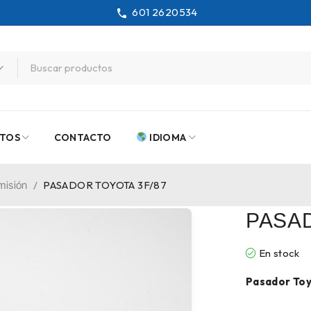
601 2620534
TOS
CONTACTO
IDIOMA
misión
/
PASADOR TOYOTA 3F/87
PASAD
En stock
Pasador Toy