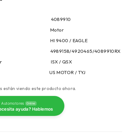
encia 4089910
goria Motor
o HI 9400 / EAGLE
zo 4989158/4920465/4089910RX
e Motor ISX / QSX
 US MOTOR / TYJ
s están viendo este producto ahora.
 Automotores
Online
ecesita ayuda? Hablemos