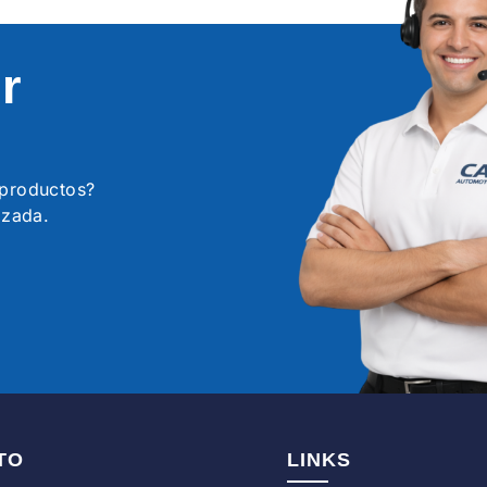
r
s productos?
izada.
TO
LINKS