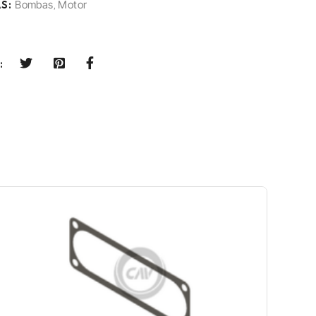
S:
Bombas
,
Motor
: