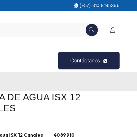
(+57) 310 8195366
Contáctanos
 DE AGUA ISX 12
LES
gua ISX 12 Canales 4089910