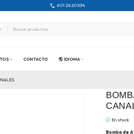
601 2620534
TOS
CONTACTO
🌎 IDIOMA
ANALES
BOMBA
CANA
En stock
Bomba de A