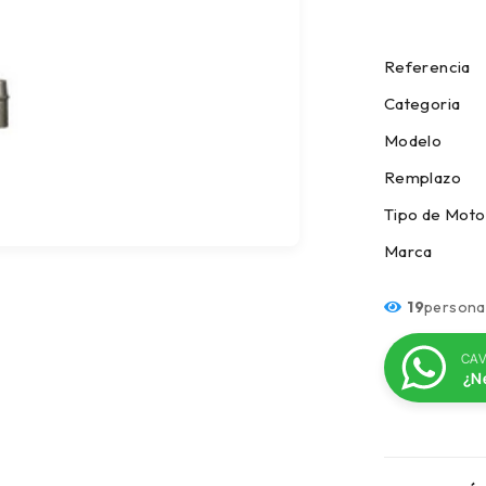
Refer
Cate
Model
Rempla
Tipo d
Marca
19
persona
CAV
¿N