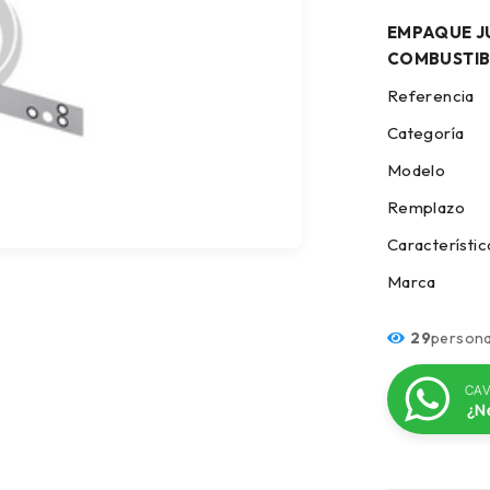
EMPAQUE J
COMBUSTIBL
Refer
Cate
Modelo
Rempl
Caracte
Marc
29
persona
CAV
¿N