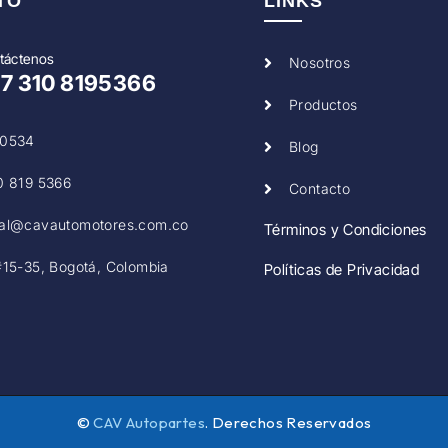
TO
LINKS
táctenos
Nosotros
57
310 8195366
Productos
0534
Blog
0 819 5366
Contacto
al@cavautomotores.com.co
Términos y Condiciones
#15-35, Bogotá, Colombia
Políticas de Privacidad
©
CAV Autopartes
. Derechos Reservados