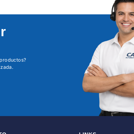
r
s productos?
izada.