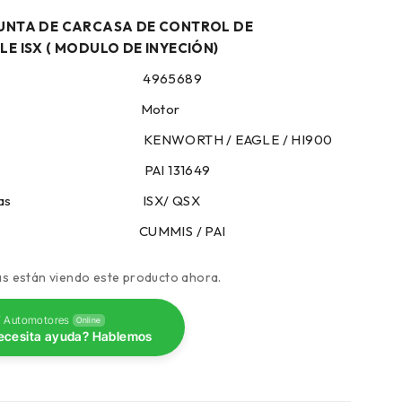
UNTA DE CARCASA DE CONTROL DE
E ISX ( MODULO DE INYECIÓN)
encia 4965689
goría Motor
 KENWORTH / EAGLE / HI900
azo PAI 131649
rísticas ISX/ QSX
a CUMMIS / PAI
s están viendo este producto ahora.
 Automotores
Online
ecesita ayuda? Hablemos